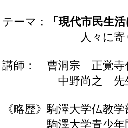
テーマ：
「現代市民生活
―人々に寄り添
講師： 曹洞宗 正覚寺
中野尚之 先
《略歴》駒澤大学仏教学
駒澤大学青少年問